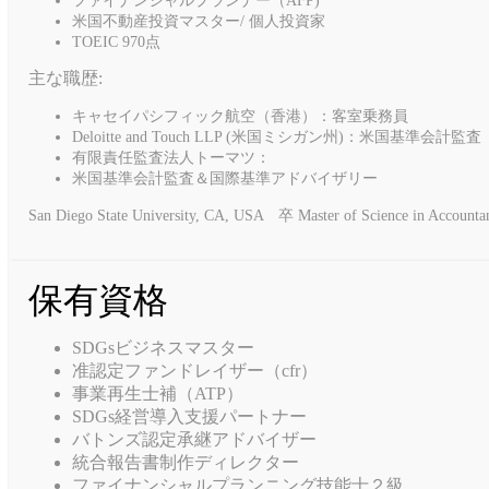
米国不動産投資マスター/ 個人投資家
TOEIC 970点
主な職歴:
キャセイパシフィック航空（香港）：客室乗務員
Deloitte and Touch LLP (米国ミシガン州)：米国基準会計監査
有限責任監査法人トーマツ：
米国基準会計監査＆国際基準アドバイザリー
San Diego State University, CA, USA 卒 Master of Science in Acc
保有資格
SDGsビジネスマスター
准認定ファンドレイザー（cfr）
事業再生士補（ATP）
SDGs経営導入支援パートナー
バトンズ認定承継アドバイザー
統合報告書制作ディレクター
ファイナンシャルプランニング技能士２級